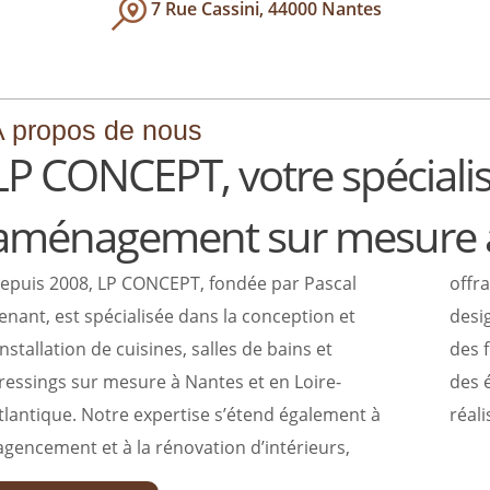
7 Rue Cassini, 44000 Nantes
 propos de nous
LP CONCEPT, votre spécialis
aménagement sur mesure 
epuis 2008, LP CONCEPT, fondée par Pascal
ffrant des solutions personnalisées qui allient
enant, est spécialisée dans la conception et
esign et fonctionnalité. Nous collaborons avec
’installation de cuisines, salles de bains et
es fournisseurs renommés pour vous proposer
ressings sur mesure à Nantes et en Loire-
es équipements de qualité, garantissant des
tlantique. Notre expertise s’étend également à
réali
’agencement et à la rénovation d’intérieurs,