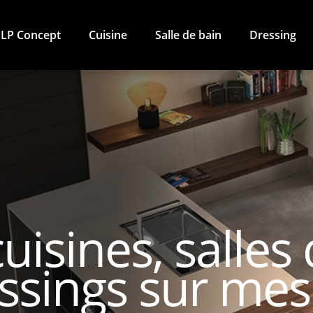
LP Concept
Cuisine
Salle de bain
Dressing
uisines, salles
essings sur me