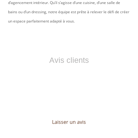
d’agencement intérieur. Qu’il s’agisse d’une cuisine, d’une salle de
bains ou d’un dressing, notre équipe est prête à relever le défi de créer
un espace parfaitement adapté à vous.
Avis clients
Ils nous font confiance
Les avis de nos clients sont essentiels pour LP CONCEPT.
Découvrez leurs témoignages et profitez d’un service sur
mesure, pensé pour répondre à toutes vos attentes.
Laisser un avis