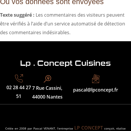
Où vos données sont envoyées
Texte suggéré :
Les commentaires des visiteurs peuvent
être vérifiés à l’aide d’un service automatisé de détection
des commentaires indésirables.
02 28 44 27
7 Rue Cassini,
pascal@lpconcept.fr
51
44000 Nantes
LP CONCEPT
Créée en 2008 par Pascal VENANT, l’entreprise
conçoit, réalise