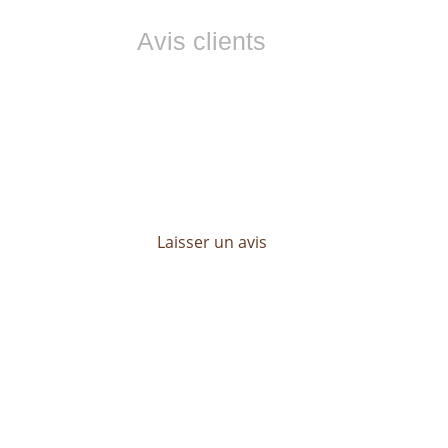
Avis clients
Ils nous font co
Les avis de nos clients sont essentiels 
Découvrez leurs témoignages et profitez 
mesure, pensé pour répondre à toutes vo
Laisser un avis