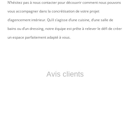
N’hésitez pas à nous contacter pour découvrir comment nous pouvons
vous accompagner dans la concrétisation de votre projet
d’agencement intérieur. Qu’il s’agisse d’une cuisine, d’une salle de
bains ou d’un dressing, notre équipe est prête à relever le défi de créer
un espace parfaitement adapté à vous.
Avis clients
Ils nous font confiance
Les avis de nos clients sont essentiels pour LP CONCEPT.
Découvrez leurs témoignages et profitez d’un service sur
mesure, pensé pour répondre à toutes vos attentes.