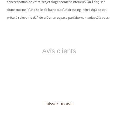
concrétisation de votre projet d’agencement intérieur. Qu’il s’agisse
d’une cuisine, d’une salle de bains ou d’un dressing, notre équipe est
prête à relever le défi de créer un espace parfaitement adapté à vous.
Avis clients
Ils nous font confiance
Les avis de nos clients sont essentiels pour LP CONCEPT.
Découvrez leurs témoignages et profitez d’un service sur
mesure, pensé pour répondre à toutes vos attentes.
Laisser un avis