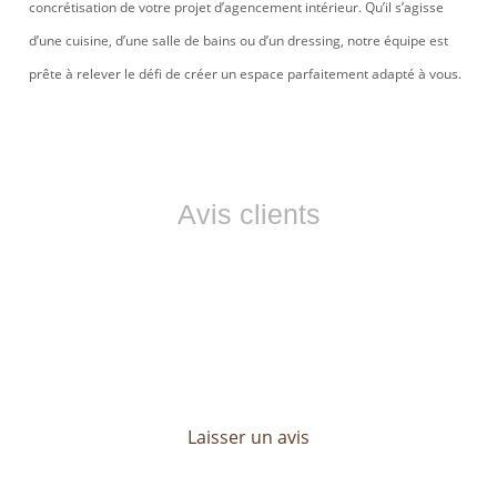
concrétisation de votre projet d’agencement intérieur. Qu’il s’agisse
d’une cuisine, d’une salle de bains ou d’un dressing, notre équipe est
prête à relever le défi de créer un espace parfaitement adapté à vous.
Avis clients
Ils nous font confiance
Les avis de nos clients sont essentiels pour LP CONCEPT.
Découvrez leurs témoignages et profitez d’un service sur
mesure, pensé pour répondre à toutes vos attentes.
Laisser un avis