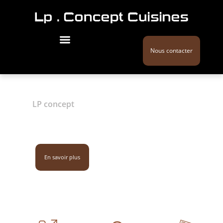
Nous contacter
LP concept
Création de cuisine / La
chapelle-sur-Erdre
02 28 44 27 51
En savoir plus