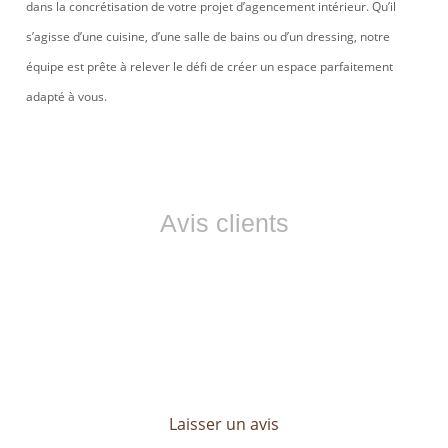
dans la concrétisation de votre projet d’agencement intérieur. Qu’il
s’agisse d’une cuisine, d’une salle de bains ou d’un dressing, notre
équipe est prête à relever le défi de créer un espace parfaitement
adapté à vous.
Avis clients
Ils nous font confiance
Les avis de nos clients sont essentiels pour LP CONCEPT.
Découvrez leurs témoignages et profitez d’un service sur
mesure, pensé pour répondre à toutes vos attentes.
Laisser un avis