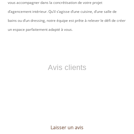
vous accompagner dans la concrétisation de votre projet
d’agencement intérieur. Qu’il s’agisse d’une cuisine, d’une salle de
bains ou d’un dressing, notre équipe est prête à relever le défi de créer
un espace parfaitement adapté à vous.
Avis clients
Ils nous font confiance
Les avis de nos clients sont essentiels pour LP CONCEPT.
Découvrez leurs témoignages et profitez d’un service sur
mesure, pensé pour répondre à toutes vos attentes.
Laisser un avis