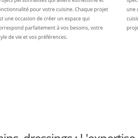
rojets personnalisés qui allient esthétisme et
spéci
onctionnalité pour votre cuisine. Chaque projet
une 
st une occasion de créer un espace qui
cuis
orrespond parfaitement à vos besoins, votre
proje
tyle de vie et vos préférences.