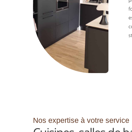
p
f
e
c
s
Nos expertise à votre service