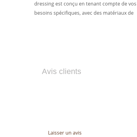
dressing est conçu en tenant compte de vos
besoins spécifiques, avec des matériaux de
Avis clients
Ils nous font co
Les avis de nos clients sont essentiels 
Découvrez leurs témoignages et profitez 
mesure, pensé pour répondre à toutes vo
Laisser un avis