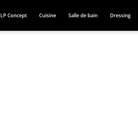
LP Concept
Cuisine
Salle de bain
Dressing
cuisine / Rezé