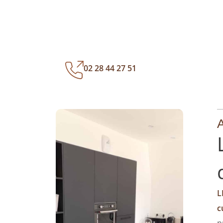
02 28 44 27 51
A
L
c