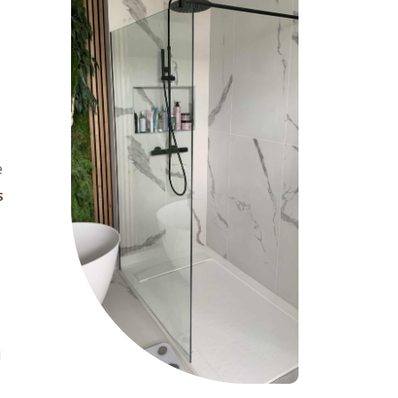
e
s
i
.