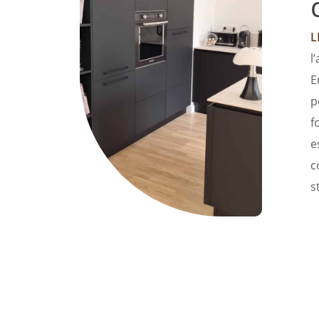
L
l
E
p
f
e
c
s