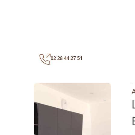
02 28 44 27 51
A