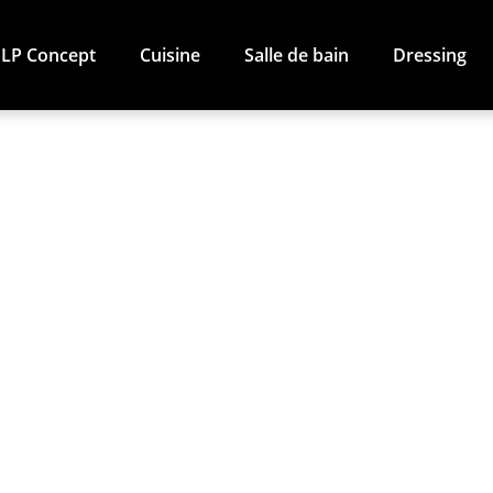
LP Concept
Cuisine
Salle de bain
Dressing
 mesure / La ch