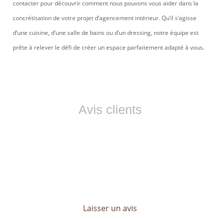
contacter pour découvrir comment nous pouvons vous aider dans la
concrétisation de votre projet d’agencement intérieur. Qu’il s’agisse
d’une cuisine, d’une salle de bains ou d’un dressing, notre équipe est
prête à relever le défi de créer un espace parfaitement adapté à vous.
Avis clients
Ils nous font confiance
Les avis de nos clients sont essentiels pour LP CONCEPT.
Découvrez leurs témoignages et profitez d’un service sur
mesure, pensé pour répondre à toutes vos attentes.
Laisser un avis