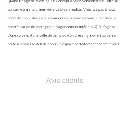
Quand il s’agit de dressing, LP Concept à Saint-Sébastien-sur-Loire se
consacre à transformer votre vision en réalité. N’hésitez pas à nous
contacter pour découvrir comment nous pouvons vous aider dans la
concrétisation de votre projet d’agencement intérieur. Qu’il s’agisse
d’une cuisine, d’une salle de bains ou d’un dressing, notre équipe est
prête à relever le défi de créer un espace parfaitement adapté à vous.
Avis clients
Ils nous font confiance
Les avis de nos clients sont essentiels pour LP CONCEPT.
Découvrez leurs témoignages et profitez d’un service sur
mesure, pensé pour répondre à toutes vos attentes.