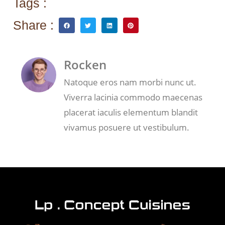
Tags :
Share :
Rocken
Natoque eros nam morbi nunc ut.
Viverra lacinia commodo maecenas
placerat iaculis elementum blandit
vivamus posuere ut vestibulum.