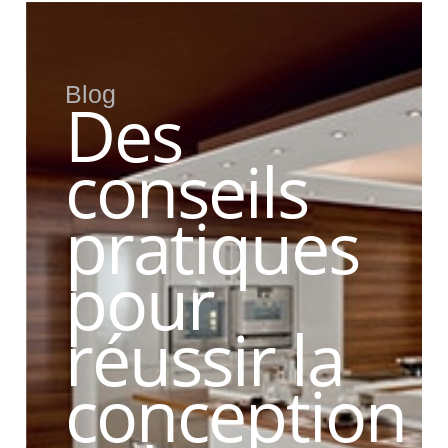
Blog
Des
conseils
pratiques
pour
réussir la
conception