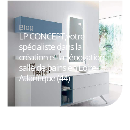
Blog
LP CONCEPT,votre
spécialiste dans la
création et la rénovation
salle de bains en Loire-
Atlantique (44)