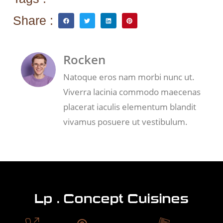
Share :
Rocken
Natoque eros nam morbi nunc ut.
Viverra lacinia commodo maecenas
placerat iaculis elementum blandit
vivamus posuere ut vestibulum.